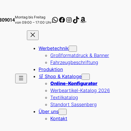
Montag bis Freitag
WhatsApp
Facebook
Instagram
TikTok
Amazon
 809014
von 09:00 – 17:00 Uhr
Werbetechnik
Großformatdruck & Banner
Fahrzeugbeschriftung
Produktion
🛒 Shop & Kataloge
Online-Konfigurator
Werbeartikel-Katalog 2026
Textilkatalog
Standort Sassenberg
Über uns
Kontakt