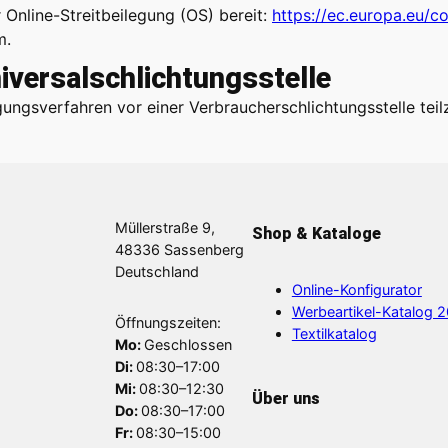
 Online-Streitbeilegung (OS) bereit:
https://ec.europa.eu/c
m.
iversal­schlichtungs­stelle
legungsverfahren vor einer Verbraucherschlichtungsstelle te
Müllerstraße 9,
Shop & Kataloge
48336 Sassenberg
Deutschland
Online-Konfigurator
Werbeartikel-Katalog 
Öffnungszeiten:
Textilkatalog
Mo:
Geschlossen
Di:
08:30–17:00
Mi:
08:30–12:30
Über uns
Do:
08:30–17:00
Fr:
08:30–15:00